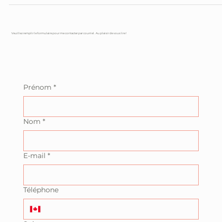
Le Rose en décoration : Douceur et harmonie au coeur de vot
intérieur !
Veuillez remplir le formulaire pour me contacter par courriel. Au plaisir de vous lire !
Prénom
*
Nom
*
E-mail
*