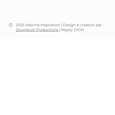
LinkedIn
Régions desservies
Grand Montréal
Rive-Sud de Montréal
©
2025 Maxime Inspiration | Design & création par
Zoombuzz Productions
| Majoly DION