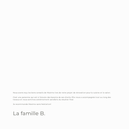
Nous avons reçu les bons conseils de Maxime lors de notre projet de rénovation pour la cuisine et le salon.
C'est une personne qui est à l'écoute des besoins de ses clients. Elle nous a accompagnés tout au long des
travaux et nous sommes extrêmement satisfaits du résultat final.
Je recommande Maxime sans hésitation!
La famille B.