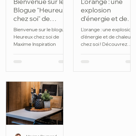
Bienvenue sur le
L'orange : une
Blogue "Heureux
explosion
chez soi" de
d'énergie et de
Maxime
chaleur chez soi !
Bienvenue sur le blogue
L'orange : une explosion
Inspiration!
Découvrez
Heureux chez soi de
d'énergie et de chaleur
comment
Maxime Inspiration
chez soi ! Découvrez
intégrer cette
comment intégrer cette
couleur à votre décor. U
couleur à votre
véritable rayon de soleil
décor.
pour son intérieur.
L'orange et la décoratio
intérieure : un atout
lumineux. Il donne du
relief aux pièces et crée
une atmosphère
réconfortante.