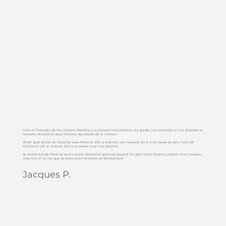
Suite à l'incendie de ma maison, Maxime a su écouter mes besoins, me guider, me conseiller et me proposer la
nouvelle décoration pour chacune des pièces de la maison.
Wow! Quel plaisir de travailler avec Maxime. Elle a redonné une nouvelle vie à mon havre de paix. Tout est
tellement joli et surtout, elle a su cerner tous mes besoins.
Je recommande Maxime sans aucune hésitation pour vos projets! Un gros merci Maxime, j'adore mon nouveau
chez moi et je n'ai que de bons commentaires et félicitations!
Jacques P.