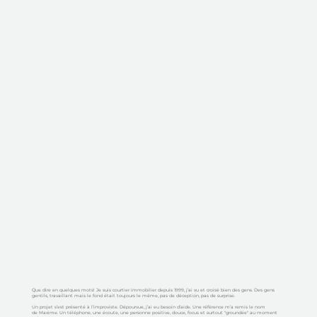
Que dire en quelques mots! Je suis courtier immobilier depuis 1999, j’ai vu et croisé bien des gens. Des gens
gentils, travaillant mais le fond était toujours le même, pas de déception, pas de surprise.
Un projet s’est présenté à l’improviste. Dépourvue, j’ai eu besoin d’aide. Une référence m’a remis le nom
de Maxime. Un téléphone, une écoute, une personne positive, douce, focus et surtout "groundée" au moment