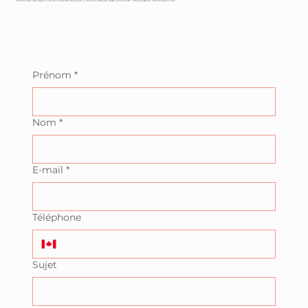
Veuillez remplir le formulaire pour me contacter par courriel. Au plaisir de vous lire !
Prénom
*
Nom
*
E-mail
*
Téléphone
Sujet