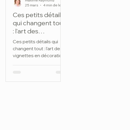
Maxime Raymond
25 mars
4 min de lecture
Ces petits détails
qui changent tout
: l'art des
vignettes en
Ces petits détails qui
décoration
changent tout : l'art des
vignettes en décoration