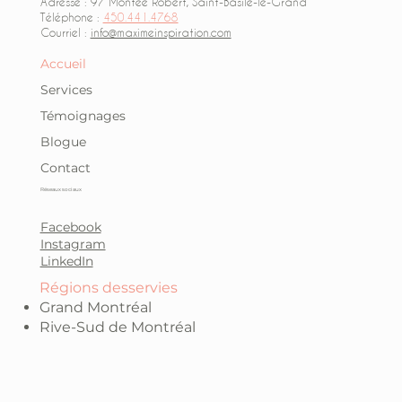
Adresse : 97 Montée Robert, Saint-Basile-le-Grand
Téléphone :
450.441.4768
Courriel :
info@maximeinspiration.com
Accueil
Services
Témoignages
Blogue
Contact
Réseaux sociaux
Facebook
Instagram
LinkedIn
Régions desservies
Grand Montréal
Rive-Sud de Montréal