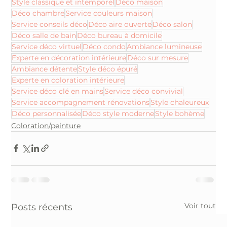
Style classique et intemporel
Déco maison
Déco chambre
Service couleurs maison
Service conseils déco
Déco aire ouverte
Déco salon
Déco salle de bain
Déco bureau à domicile
Service déco virtuel
Déco condo
Ambiance lumineuse
Experte en décoration intérieure
Déco sur mesure
Ambiance détente
Style déco épuré
Experte en coloration intérieure
Service déco clé en mains
Service déco convivial
Service accompagnement rénovations
Style chaleureux
Déco personnalisée
Déco style moderne
Style bohème
Coloration/peinture
Voir tout
Posts récents