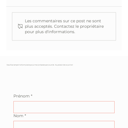
Les commentaires sur ce post ne sont
plus acceptés. Contactez le propriétaire
pour plus d'informations.
Vert d'envie : laissez la nature s'inviter
chez vous!
Veuillez remplir le formulaire pour me contacter par courriel. Au plaisir de vous lire !
Prénom
*
Nom
*