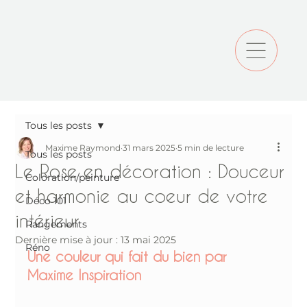
Tous les posts
Maxime Raymond
31 mars 2025
5 min de lecture
Tous les posts
Le Rose en décoration : Douceur
Coloration/peinture
et harmonie au coeur de votre
Déco 101
intérieur
Rangements
Dernière mise à jour :
13 mai 2025
Réno
Une couleur qui fait du bien par 
Maxime Inspiration